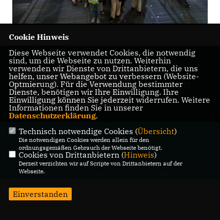
Cookie Hinweis
Diese Webseite verwendet Cookies, die notwendig
sind, um die Webseite zu nutzen. Weiterhin
verwenden wir Dienste von Drittanbietern, die uns
IMPRESSUM
helfen, unser Webangebot zu verbessern (Website-
Optmierung). Für die Verwendung bestimmter
DATENSCHUTZ
Dienste, benötigen wir Ihre Einwilligung. Ihre
KONTAKT
Einwilligung können Sie jederzeit widerrufen. Weitere
Informationen finden Sie in unserer
Datenschutzerklärung
.
@2026 CDU
Technisch notwendige Cookies (
Übersicht
)
Die notwendigen Cookies werden allein für den
Wahn/Wahnheide/Lind/Libur
ordnungsgemäßen Gebrauch der Webseite benötigt.
Alle Rechte vorbehalten.
Cookies von Drittanbietern (
Hinweis
)
Derzeit verzichten wir auf Scripte von Drittanbietern auf der
Webseite.
REALISATION: SHARKNESS MEDIA GMBH & CO. KG
Einverstanden