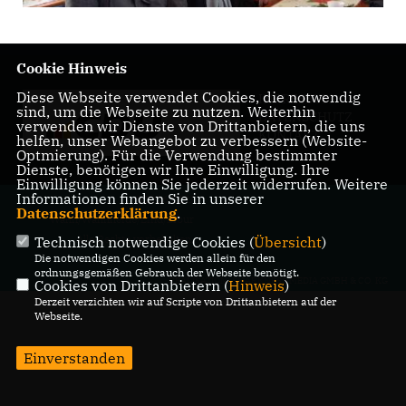
Cookie Hinweis
Diese Webseite verwendet Cookies, die notwendig
IMPRESSUM
sind, um die Webseite zu nutzen. Weiterhin
DATENSCHUTZ
verwenden wir Dienste von Drittanbietern, die uns
KONTAKT
helfen, unser Webangebot zu verbessern (Website-
Optmierung). Für die Verwendung bestimmter
Dienste, benötigen wir Ihre Einwilligung. Ihre
Einwilligung können Sie jederzeit widerrufen. Weitere
Informationen finden Sie in unserer
@2026 CDU
Datenschutzerklärung
.
Wahn/Wahnheide/Lind/Libur
Alle Rechte vorbehalten.
Technisch notwendige Cookies (
Übersicht
)
Die notwendigen Cookies werden allein für den
ordnungsgemäßen Gebrauch der Webseite benötigt.
REALISATION: SHARKNESS MEDIA GMBH & CO. KG
Cookies von Drittanbietern (
Hinweis
)
Derzeit verzichten wir auf Scripte von Drittanbietern auf der
Webseite.
Einverstanden