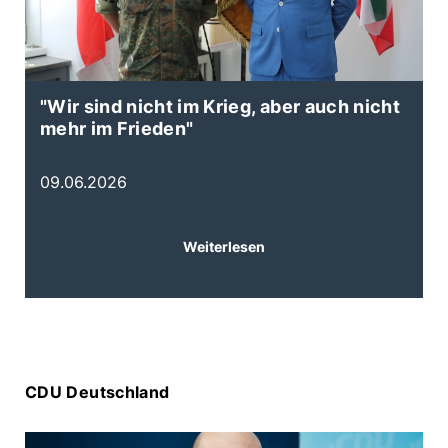
"Wir sind nicht im Krieg, aber auch nicht
N
mehr im Frieden"
B
E
09.06.2026
0
Weiterlesen
CDU Deutschland